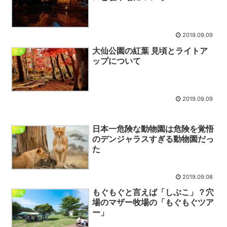
2019.09.09
大仙公園の紅葉 見頃とライトア
名所
ップについて
2019.09.09
日本一危険な動物園は危険を覚悟
穴場
のデンジャラスすぎる動物園だっ
た
2019.09.08
もぐもぐと言えば「しぶこ」？穴
穴場
場のマザー牧場の「もぐもぐツア
ー」