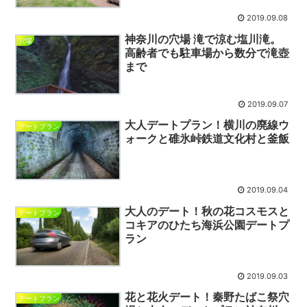
2019.09.08
神奈川の穴場 滝で涼む塩川滝。
穴場
高齢者でも駐車場から数分で滝壺
まで
2019.09.07
大人デートプラン！横川の廃線ウ
デートプラン
ォークと碓氷峠鉄道文化村と釜飯
2019.09.04
大人のデート！秋の花コスモスと
デートプラン
コキアのひたち海浜公園デートプ
ラン
2019.09.03
花と花火デート！秦野たばこ祭穴
デートプラン