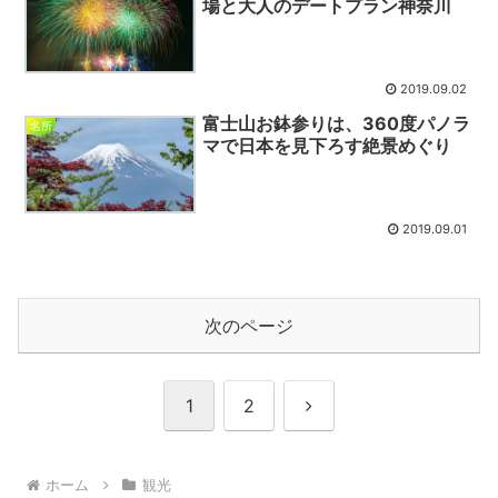
場と大人のデートプラン神奈川
2019.09.02
富士山お鉢参りは、360度パノラ
名所
マで日本を見下ろす絶景めぐり
2019.09.01
次のページ
次
1
2
へ
ホーム
観光