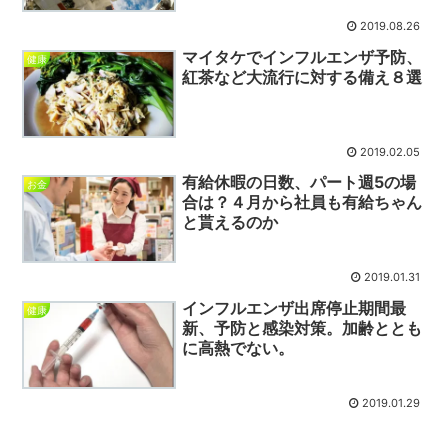
2019.08.26
マイタケでインフルエンザ予防、
健康
紅茶など大流行に対する備え８選
2019.02.05
有給休暇の日数、パート週5の場
お金
合は？４月から社員も有給ちゃん
と貰えるのか
2019.01.31
インフルエンザ出席停止期間最
健康
新、予防と感染対策。加齢ととも
に高熱でない。
2019.01.29