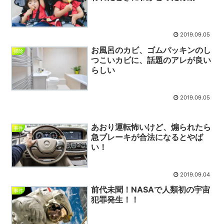
2019.09.05
お風呂のカビ、ゴムパッキンのし
掃除
つこいカビに、話題のアレが良い
らしい
2019.09.05
あおり運転怖いけど、煽られたら
事件
急ブレーキが合法になるとやば
い！
2019.09.04
前代未聞！NASAで人類初の宇宙
事件
犯罪発生！！