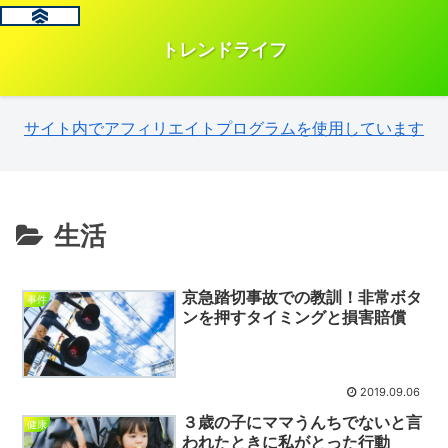
トレンドライフ
サイト内でアフィリエイトプログラムを使用しています
生活
京急踏切事故での教訓！非常ボタ
事件
ンを押すタイミングと損害賠償
2019.09.06
３歳の子にママうんちでないと言
健康
われたときに私がとった行動