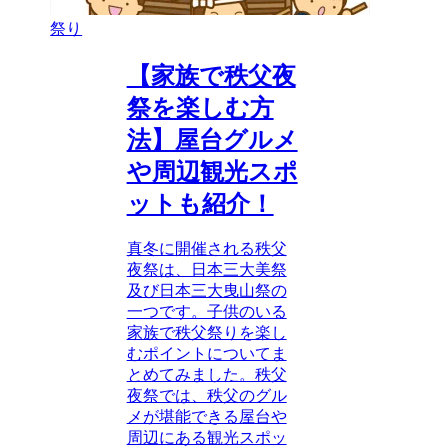
祭り
【家族で秩父夜
祭を楽しむ方
法】屋台グルメ
や周辺観光スポ
ットも紹介！
真冬に開催される秩父
夜祭は、日本三大美祭
及び日本三大曳山祭の
一つです。子供のいる
家族で秩父祭りを楽し
むポイントについてま
とめてみました。秩父
夜祭では、秩父のグル
メが堪能できる屋台や
周辺にある観光スポッ