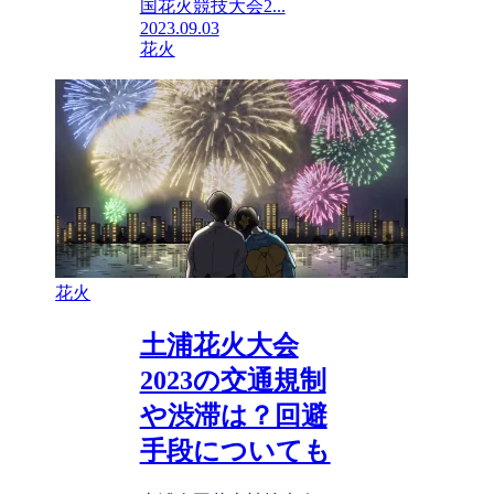
国花火競技大会2...
2023.09.03
花火
花火
土浦花火大会
2023の交通規制
や渋滞は？回避
手段についても