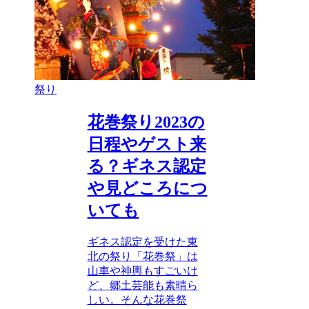
祭り
花巻祭り2023の
日程やゲスト来
る？ギネス認定
や見どころにつ
いても
ギネス認定を受けた東
北の祭り「花巻祭」は
山車や神輿もすごいけ
ど、郷土芸能も素晴ら
しい。そんな花巻祭