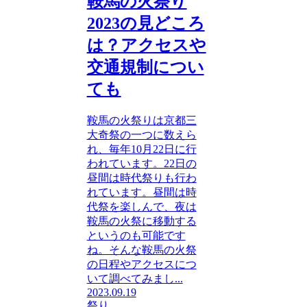
鞍馬の火祭り
2023の見どころ
は？アクセスや
交通規制につい
ても
鞍馬の火祭りは京都三
大奇祭の一つに数えら
れ、毎年10月22日に行
われています。22日の
昼間は時代祭りも行わ
れています。昼間は時
代祭を楽しんで、夜は
鞍馬の火祭に移動する
というのも可能です
ね。そんな鞍馬の火祭
の日程やアクセスにつ
いて調べてみまし...
2023.09.19
祭り