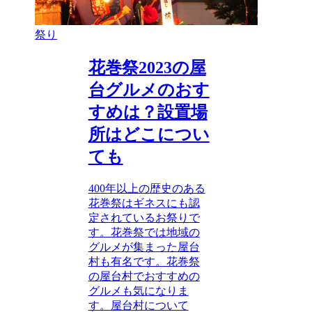
祭り
花巻祭2023の屋
台グルメのおす
すめは？設置場
所はどこについ
ても
400年以上の歴史のある
花巻祭はギネスにも認
定されているお祭りで
す。花巻祭では地域の
グルメが集まった屋台
村も有名です。花巻祭
の屋台村でおすすめの
グルメも気になりま
す。屋台村について