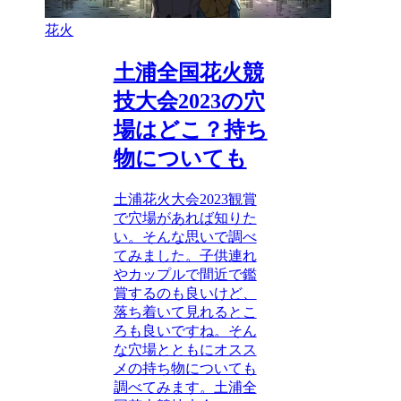
花火
土浦全国花火競
技大会2023の穴
場はどこ？持ち
物についても
土浦花火大会2023観賞
で穴場があれば知りた
い。そんな思いで調べ
てみました。子供連れ
やカップルで間近で鑑
賞するのも良いけど、
落ち着いて見れるとこ
ろも良いですね。そん
な穴場とともにオスス
メの持ち物についても
調べてみます。土浦全