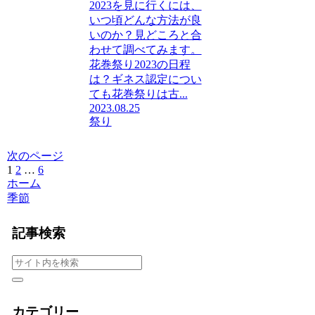
2023を見に行くには、
いつ頃どんな方法が良
いのか？見どころと合
わせて調べてみます。
花巻祭り2023の日程
は？ギネス認定につい
ても花巻祭りは古...
2023.08.25
祭り
次のページ
1
2
…
6
次
ホーム
へ
季節
記事検索
カテゴリー