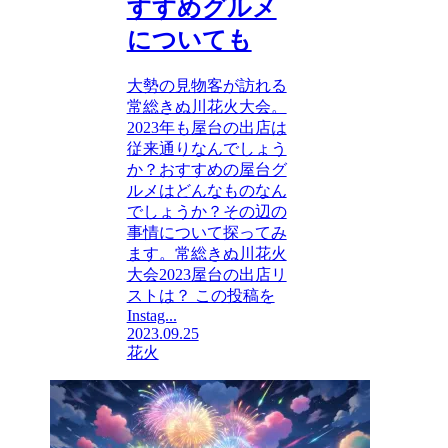
すすめグルメ
についても
大勢の見物客が訪れる
常総きぬ川花火大会。
2023年も屋台の出店は
従来通りなんでしょう
か？おすすめの屋台グ
ルメはどんなものなん
でしょうか？その辺の
事情について探ってみ
ます。常総きぬ川花火
大会2023屋台の出店リ
ストは？ この投稿を
Instag...
2023.09.25
花火