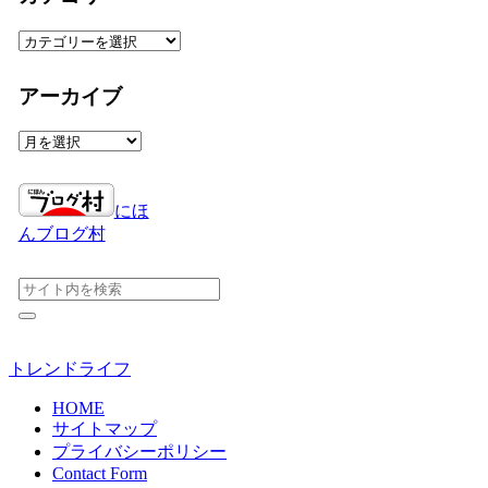
カ
テ
ゴ
アーカイブ
リ
ー
ア
ー
カ
イ
にほ
ブ
んブログ村
トレンドライフ
HOME
サイトマップ
プライバシーポリシー
Contact Form