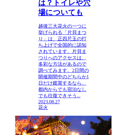
は？トイレや穴
場についても
越後三大花火の一つに
挙げられる「片貝まつ
り」は、正四尺玉の打
ち上げで全国的に認知
されています。片貝ま
つりへのアクセスは、
多彩な方法があるので
調べてみます。2日間の
開催期間中のどちらか1
日だけ鑑賞するなら、
都内からでも宿泊なし
でも往復できそう...
2023.08.27
花火