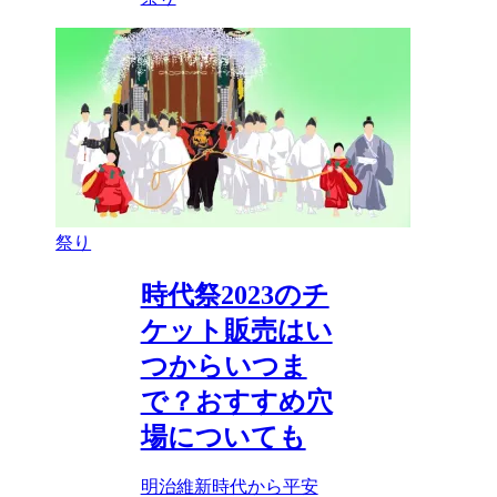
祭り
時代祭2023のチ
ケット販売はい
つからいつま
で？おすすめ穴
場についても
明治維新時代から平安