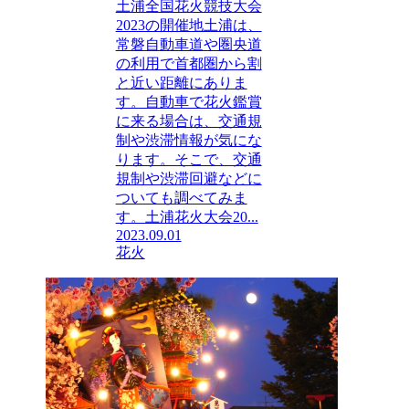
土浦全国花火競技大会
2023の開催地土浦は、
常磐自動車道や圏央道
の利用で首都圏から割
と近い距離にありま
す。自動車で花火鑑賞
に来る場合は、交通規
制や渋滞情報が気にな
ります。そこで、交通
規制や渋滞回避などに
ついても調べてみま
す。土浦花火大会20...
2023.09.01
花火