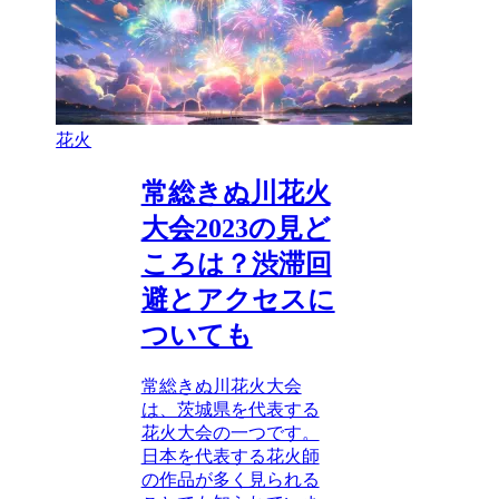
花火
常総きぬ川花火
大会2023の見ど
ころは？渋滞回
避とアクセスに
ついても
常総きぬ川花火大会
は、茨城県を代表する
花火大会の一つです。
日本を代表する花火師
の作品が多く見られる