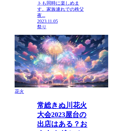
トも同時に楽しめま
す。家族連れでの秩父
夜...
2023.11.05
祭り
花火
常総きぬ川花火
大会2023屋台の
出店はある？お