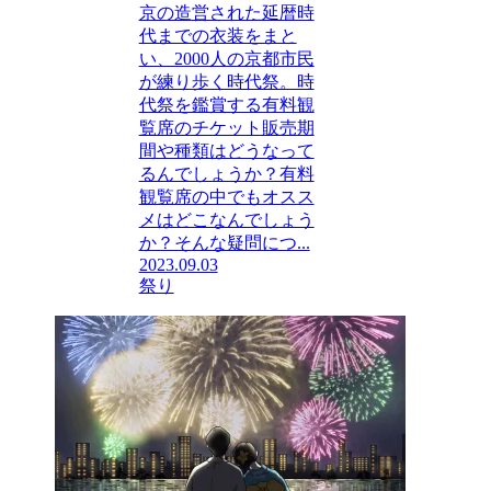
京の造営された延暦時
代までの衣装をまと
い、2000人の京都市民
が練り歩く時代祭。時
代祭を鑑賞する有料観
覧席のチケット販売期
間や種類はどうなって
るんでしょうか？有料
観覧席の中でもオスス
メはどこなんでしょう
か？そんな疑問につ...
2023.09.03
祭り