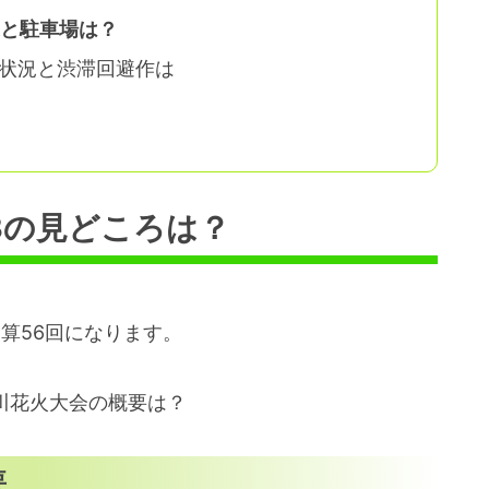
避と駐車場は？
雑状況と渋滞回避作は
3の見どころは？
通算56回になります。
川花火大会の概要は？
要