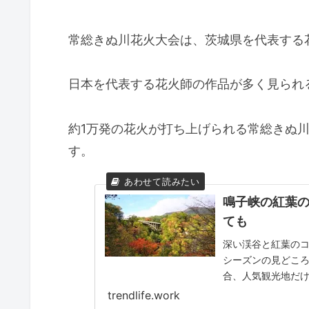
常総きぬ川花火大会は、茨城県を代表する
日本を代表する花火師の作品が多く見られ
約1万発の花火が打ち上げられる常総きぬ川
す。
鳴子峡の紅葉
ても
深い渓谷と紅葉の
シーズンの見どこ
合、人気観光地だ
ろはどこ？ この投稿をI
trendlife.work