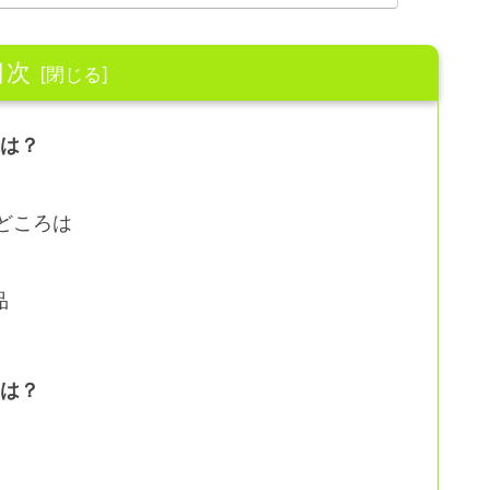
目次
ろは？
どころは
品
スは？