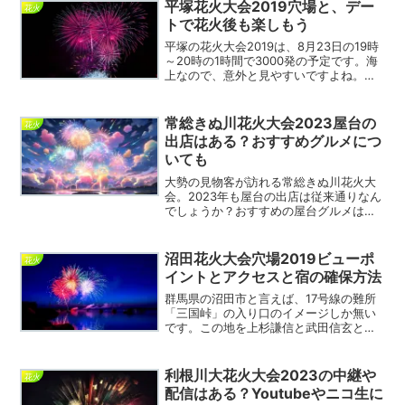
制や渋滞回避などについても調べてみま
平塚花火大会2019穴場と、デー
花火
す。土浦花火大会20...
トで花火後も楽しもう
平塚の花火大会2019は、8月23日の19時
～20時の1時間で3000発の予定です。海
上なので、意外と見やすいですよね。こ
の花火をうまく使って、デートを組むと
いうのも良いですね。そこで、デートに
オススメな穴場を提案してみました。平
常総きぬ川花火大会2023屋台の
花火
塚花火大会...
出店はある？おすすめグルメにつ
いても
大勢の見物客が訪れる常総きぬ川花火大
会。2023年も屋台の出店は従来通りなん
でしょうか？おすすめの屋台グルメはど
んなものなんでしょうか？その辺の事情
について探ってみます。常総きぬ川花火
大会2023屋台の出店リストは？ この投
沼田花火大会穴場2019ビューポ
花火
稿をInstag...
イントとアクセスと宿の確保方法
群馬県の沼田市と言えば、17号線の難所
「三国峠」の入り口のイメージしか無い
です。この地を上杉謙信と武田信玄と北
条氏は領有権を巡って激しく対立したそ
うです。そんな沼田市の存在をアピール
すべく2013年に復活した「沼田花火開
利根川大花火大会2023の中継や
花火
会」です。沼田花火大...
配信はある？Youtubeやニコ生に