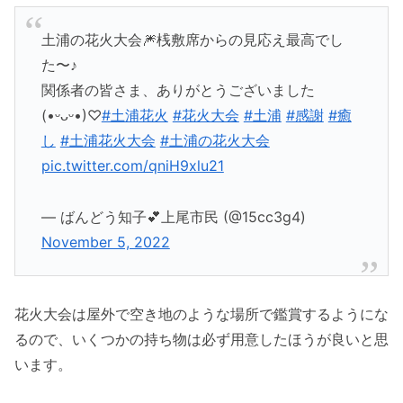
土浦の花火大会🎆桟敷席からの見応え最高でし
た〜♪
関係者の皆さま、ありがとうございました
(•ᵕᴗᵕ•)♡
#土浦花火
#花火大会
#土浦
#感謝
#癒
し
#土浦花火大会
#土浦の花火大会
pic.twitter.com/qniH9xlu21
— ばんどう知子💕上尾市民 (@15cc3g4)
November 5, 2022
花火大会は屋外で空き地のような場所で鑑賞するようにな
るので、いくつかの持ち物は必ず用意したほうが良いと思
います。