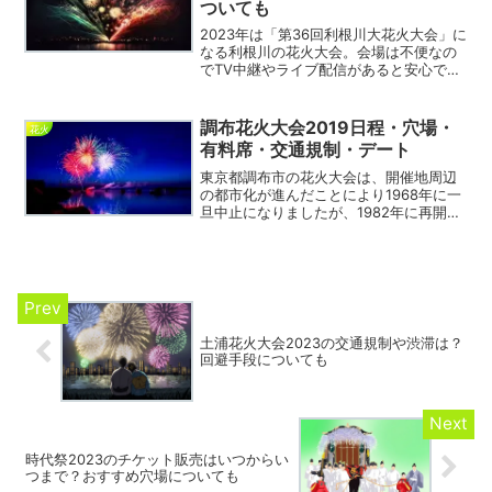
ついても
2023年は「第36回利根川大花火大会」に
なる利根川の花火大会。会場は不便なの
でTV中継やライブ配信があると安心です
よね。特に最近の花火は、コロナが５類
に移行したことで全面開催となり人出も
すごいですしね。そういった事も含めて
調布花火大会2019日程・穴場・
花火
中継や配信につい...
有料席・交通規制・デート
東京都調布市の花火大会は、開催地周辺
の都市化が進んだことにより1968年に一
旦中止になりましたが、1982年に再開さ
れて現在に至っています。一時期には
12000発も打ち上げた時期もありまし
た。2014年から「映画のまち調布」をPR
する意味で...
土浦花火大会2023の交通規制や渋滞は？
回避手段についても
時代祭2023のチケット販売はいつからい
つまで？おすすめ穴場についても