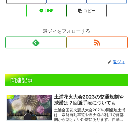
LINE
コピー
還ジィをフォローする
還ジィ
関連記事
土浦花火大会2023の交通規制や
花火
渋滞は？回避手段についても
土浦全国花火競技大会2023の開催地土浦
は、常磐自動車道や圏央道の利用で首都
圏から割と近い距離にあります。自動車
で花火鑑賞に来る場合は、交通規制や渋
滞情報が気になります。そこで、交通規