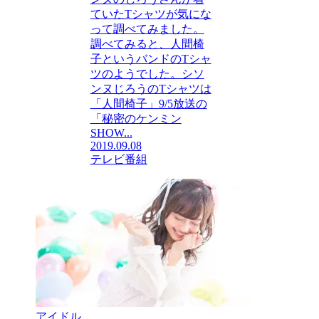
ていたTシャツが気にな
って調べてみました。
調べてみると、人間椅
子というバンドのTシャ
ツのようでした。シソ
ンヌじろうのTシャツは
「人間椅子」9/5放送の
「秘密のケンミン
SHOW...
2019.09.08
テレビ番組
アイドル