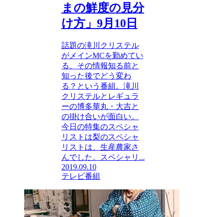
まの鮮度の見分
け方」9月10日
話題の滝川クリステル
がメインMCを勤めてい
る、その情報知る前と
知った後でどう変わ
る？という番組。滝川
クリステルとレギュラ
ーの博多華丸・大吉と
の掛け合いが面白い。
今日の特集のスペシャ
リストは梨のスペシャ
リストは、生産農家さ
んでした。スペシャリ...
2019.09.10
テレビ番組