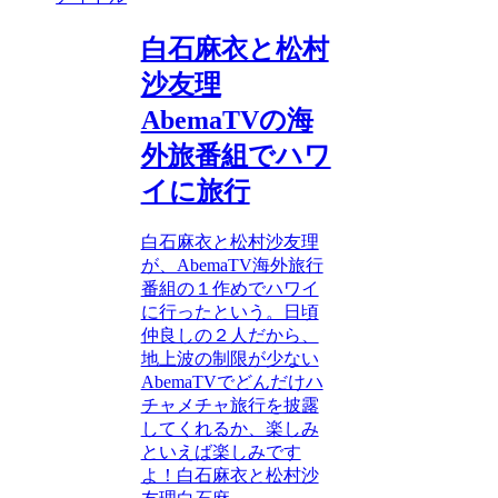
白石麻衣と松村
沙友理
AbemaTVの海
外旅番組でハワ
イに旅行
白石麻衣と松村沙友理
が、AbemaTV海外旅行
番組の１作めでハワイ
に行ったという。日頃
仲良しの２人だから、
地上波の制限が少ない
AbemaTVでどんだけハ
チャメチャ旅行を披露
してくれるか、楽しみ
といえば楽しみです
よ！白石麻衣と松村沙