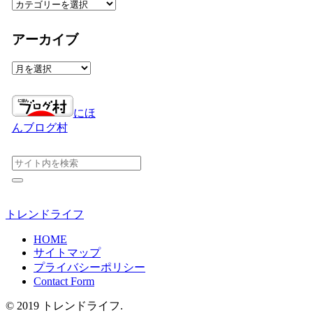
カ
テ
ゴ
アーカイブ
リ
ー
ア
ー
カ
イ
にほ
ブ
んブログ村
トレンドライフ
HOME
サイトマップ
プライバシーポリシー
Contact Form
© 2019 トレンドライフ.