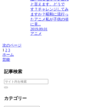
と言えます。どうで
す？チャレンジしてみ
ますか？昭和に流行っ
たアニメ私が子供の頃
に見...
2019.09.01
アニメ
次のページ
1
2
3
次
ホーム
へ
芸能
記事検索
カテゴリー