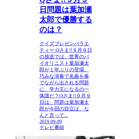
日問題は葉加瀬
太郎で優勝する
のは？
クイズプレゼンバラエ
ティー Qさま!!９月９日
の放送では、世界のバ
イオリニスト葉加瀬太
郎が１年ぶりの登場。
巧みな演奏で名曲を奏
でながら出される問題
に、学力王になるの一
体誰だ？Qさま!!９月９
日は、問題は葉加瀬太
郎が今回の目立は、な
んと言って...
2019.09.09
テレビ番組