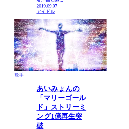
友理白石麻...
2019.09.07
アイドル
歌手
あいみょんの
「マリーゴール
ド」ストリーミ
ング1億再生突
破