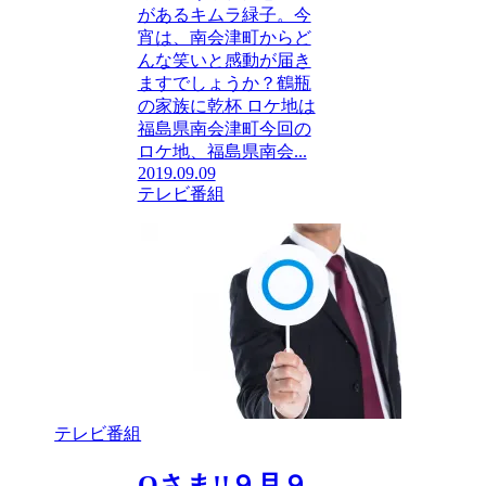
があるキムラ緑子。今
宵は、南会津町からど
んな笑いと感動が届き
ますでしょうか？鶴瓶
の家族に乾杯 ロケ地は
福島県南会津町今回の
ロケ地、福島県南会...
2019.09.09
テレビ番組
テレビ番組
Qさま!!９月９