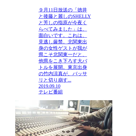
９月11日放送の「徳井
と後藤と麗しのSHELLY
と芳しの指原が今夜く
らべてみました」は、
面白いです。これは、
見逃し厳禁。北関東出
身の女性ゲストが我が
県こそ北関東一だと、
他県をこき下ろす大バ
トルを展開。東京出身
の竹内涼真が、バッサ
リと切り崩す...
2019.09.10
テレビ番組