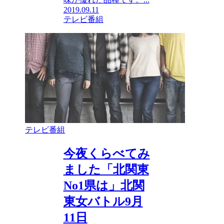
2019.09.11
テレビ番組
テレビ番組
今夜くらべてみ
ました「北関東
No1県は」北関
東女バトル9月
11日