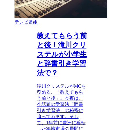
テレビ番組
教えてもらう前
と後！滝川クリ
ステルが小学生
と辞書引き学習
法で？
滝川クリステルがMCを
務める、「教えてもら
う前と後」。今夜は、
今話題の学習法「辞書
引き学習法」の秘密に
迫ってみます。そし
て、1年前に豊洲に移転
した築地市場の居間に