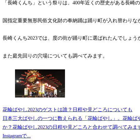
「長崎くんち」という祭りは、400年近くの歴史がある長崎
国指定重要無形民俗文化財の奉納踊は踊り町が入れ替わりな
長崎くんち2023では、度の街が踊り町に選ばれたんでしょう
また庭先回りの穴場についても調べてみます。
花輪ばやし2023のゲストは誰？日程や見どころについても
日本三大ばやしの一つに数えられる「花輪ばやし」。花輪ばや
か？花輪ばやし2023の日程や見どころと合わせて調べてみます
Instagramで...