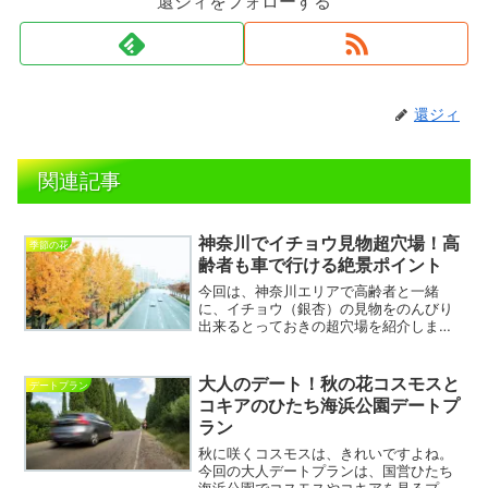
還ジィをフォローする
還ジィ
関連記事
神奈川でイチョウ見物超穴場！高
季節の花
齢者も車で行ける絶景ポイント
今回は、神奈川エリアで高齢者と一緒
に、イチョウ（銀杏）の見物をのんびり
出来るとっておきの超穴場を紹介しま
す。介護の仕事をしていたので、シーズ
ン中はおじいちゃんやおばあちゃんをい
っぱい連れて行っている場所です。お茶
大人のデート！秋の花コスモスと
デートプラン
と、おやつを持っていくといい...
コキアのひたち海浜公園デートプ
ラン
秋に咲くコスモスは、きれいですよね。
今回の大人デートプランは、国営ひたち