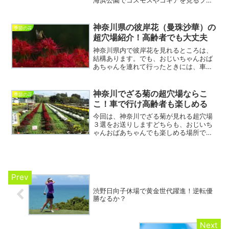
海浜公園でコスモスやコキアを見るプラ
ンです。この公園は、めっちゃ広いので
家族連れや、おじいちゃんおばあちゃん
と行っても良いのですが、あえて大人デ
神奈川県の彼岸花（曼珠沙華）の
季節の花
ートで組み立てました。大...
超穴場紹介！高齢者でも大丈夫
神奈川県内で彼岸花を見れるところは、
結構あります。でも、おじいちゃんおば
あちゃんを連れて行ったときには、車か
らは見えないとか、あぜ道で足場が悪い
とか、条件が出てくるので限られてきま
す。私は、老人施設で働いていたので、
神奈川でざる菊の超穴場ならこ
季節の花
良くおじいちゃんおばあち...
こ！車で行け高齢者も楽しめる
今回は、神奈川でざる菊が見れる超穴場
３選をお送りしますどちらも、おじいち
ゃんおばあちゃんでも楽しめる場所で
す。そのうち、２箇所は車ですぐ横まで
行けるので、足腰が不安な高齢者でも楽
しめます。介護職員だから知っている、
高齢者向け超穴場！神奈川で...
渋野日向子休場で黄金世代躍進！逆転優
勝なるか？