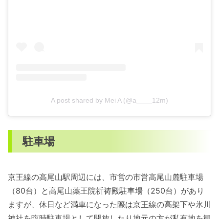
A post shared by Mei A (@a____12m)
駐車場
京王線の高尾山駅周辺には、市営の市営高尾山麓駐車場
（80台）と高尾山薬王院祈祷殿駐車場（250台）があり
ますが、休日など満車になった際は京王線の高架下や氷川
神社を臨時駐車場として開放したり地元の方が私有地を観