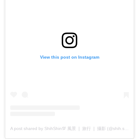
View this post on Instagram
A post shared by ShihShin💯 風景 ❘ 旅行 ❘ 攝影 (@shih.shin32)