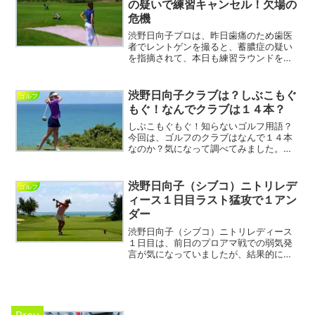
の疑いで練習キャンセル！欠場の
危機
渋野日向子プロは、昨日歯痛のため歯医
者でレントゲンを撮ると、蓄膿症の疑い
を指摘されて、本日も練習ラウンドをや
めて、札幌市内の病院に通院していま
す。シブコフィーバーで盛り上がるニト
リ・レディースなので、ファンのために
渋野日向子クラブは？しぶこもぐ
ゴルフ
もいち早く回復して燃え上が...
もぐ！なんでクラブは１４本？
しぶこもぐもぐ！知らないゴルフ用語？
今回は、ゴルフのクラブはなんで１４本
なのか？気になって調べてみました。渋
野日向子プロが愛用しているクラブも調
べましたよ。しぶこもぐもぐ！知らない
ゴルフ用語そもそも、なんで「クラブ」
渋野日向子（シブコ）ニトリレデ
ゴルフ
っていうんでしょう？これ...
ィース１日目ラスト猛攻で１アン
ダー
渋野日向子（シブコ）ニトリレディース
１日目は、前日のプロアマ戦での弱気発
言が気になっていましたが、結果的には
１アンダーのスコア７１で終わりまし
た。しかも、ラスト３ホールは連続バー
ディーと元気な様子も魅せてくれまし
た。渋野日向子ニトリレディー...