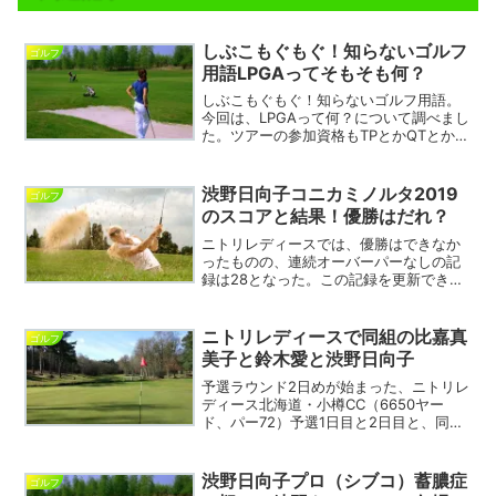
しぶこもぐもぐ！知らないゴルフ
ゴルフ
用語LPGAってそもそも何？
しぶこもぐもぐ！知らないゴルフ用語。
今回は、LPGAって何？について調べまし
た。ツアーの参加資格もTPとかQTとか出
てるけど、説明も少なくて良くわからな
い人のために。しぶこもぐもぐ！知らな
いゴルフ用語しぶこもぐもぐパワーで、
渋野日向子コニカミノルタ2019
ゴルフ
人気急上昇の女子...
のスコアと結果！優勝はだれ？
ニトリレディースでは、優勝はできなか
ったものの、連続オーバーパーなしの記
録は28となった。この記録を更新できる
のかも、コニカミノルタには期待したい
処。コニカミノルタには、過去優勝経験
を持つ選手がいっぱい出るので、この中
ニトリレディースで同組の比嘉真
ゴルフ
で渋野日向子プロがどこ...
美子と鈴木愛と渋野日向子
予選ラウンド2日めが始まった、ニトリレ
ディース北海道・小樽CC（6650ヤー
ド、パー72）予選1日目と2日目と、同組
になった比嘉真美子と鈴木愛と渋野日向
子。誰が優勝してもおかしくない実力の
３人です。渋野日向子が、大ブレイクし
渋野日向子プロ（シブコ）蓄膿症
ゴルフ
ていきなりスコア...