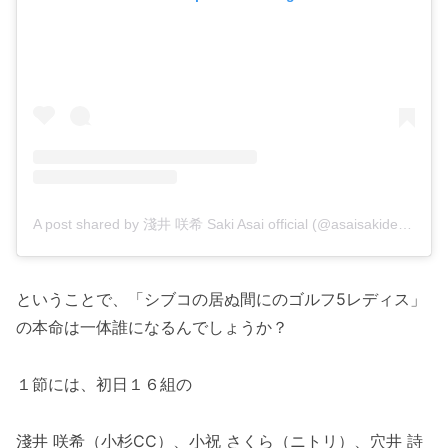
A post shared by 淺井 咲希 Saki Asai official (@asaisakidesu)
ということで、「シブコの居ぬ間にのゴルフ5レディス」
の本命は一体誰になるんでしょうか？
１節には、初日１６組の
淺井 咲希（小杉CC）、小祝 さくら（ニトリ）、穴井 詩