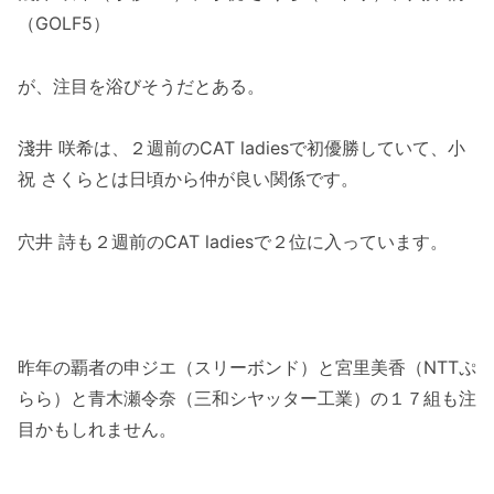
（GOLF5）
が、注目を浴びそうだとある。
淺井 咲希は、２週前のCAT ladiesで初優勝していて、小
祝 さくらとは日頃から仲が良い関係です。
穴井 詩も２週前のCAT ladiesで２位に入っています。
昨年の覇者の申ジエ（スリーボンド）と宮里美香（NTTぷ
らら）と青木瀬令奈（三和シヤッター工業）の１７組も注
目かもしれません。