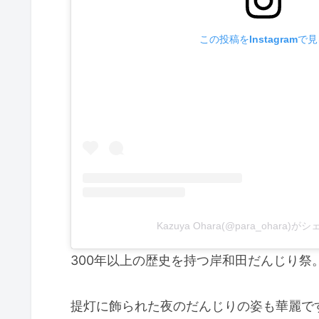
この投稿をInstagramで
Kazuya Ohara(@para_ohara)
300年以上の歴史を持つ岸和田だんじり祭
提灯に飾られた夜のだんじりの姿も華麗で