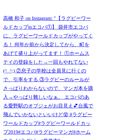
高橋 和子 on Instagram: "【ラグビーワー
ルドカップinエコパ①】 袋井市エコパ
に、ラグビーワールドカップがやってく
る！ 何年か前から決定してから、町を
あげて盛り上がってます！ ①ホームス
テイの登録をした→一回もやれてない
(^_^;) ②息子の学校は全員見に行くの
で、引率をする ③ラグビーのルールが
さっぱりわからないので、マンガ本を購
入→やっぱり難しいなぁ。 エコパのあ
る愛野駅のオブジェがお目見え💕台風で
飛んでいかないといいけど😵 #ラグビー
ワールドカップ#ラグビーワールドカッ
プ2019#エコパ#ラグビーマンガ#ホーム