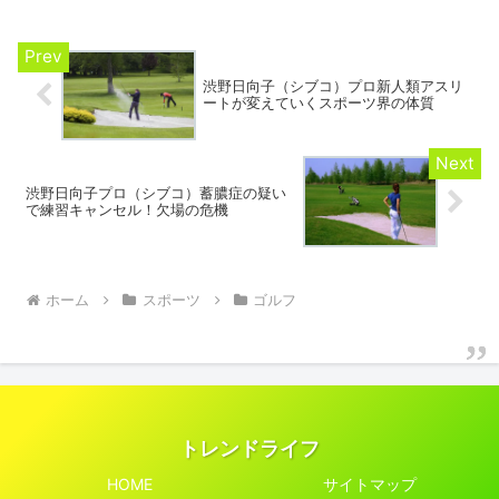
たです。渋野日向子、急性副鼻腔炎抑え
てプロアマ戦スタート昨日...
渋野日向子（シブコ）プロ新人類アスリ
ートが変えていくスポーツ界の体質
渋野日向子プロ（シブコ）蓄膿症の疑い
で練習キャンセル！欠場の危機
ホーム
スポーツ
ゴルフ
トレンドライフ
HOME
サイトマップ