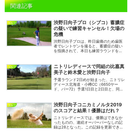
関連記事
渋野日向子プロ（シブコ）蓄膿症
ゴルフ
の疑いで練習キャンセル！欠場の
危機
渋野日向子プロは、昨日歯痛のため歯医
者でレントゲンを撮ると、蓄膿症の疑い
を指摘されて、本日も練習ラウンドをや
めて、札幌市内の病院に通院していま
す。シブコフィーバーで盛り上がるニト
リ・レディースなので、ファンのために
ニトリレディースで同組の比嘉真
ゴルフ
もいち早く回復して燃え上が...
美子と鈴木愛と渋野日向子
予選ラウンド2日めが始まった、ニトリレ
ディース北海道・小樽CC（6650ヤー
ド、パー72）予選1日目と2日目と、同組
になった比嘉真美子と鈴木愛と渋野日向
子。誰が優勝してもおかしくない実力の
３人です。渋野日向子が、大ブレイクし
渋野日向子コニカミノルタ2019
ゴルフ
ていきなりスコア...
のスコアと結果！優勝はだれ？
ニトリレディースでは、優勝はできなか
ったものの、連続オーバーパーなしの記
録は28となった。この記録を更新できる
のかも、コニカミノルタには期待したい