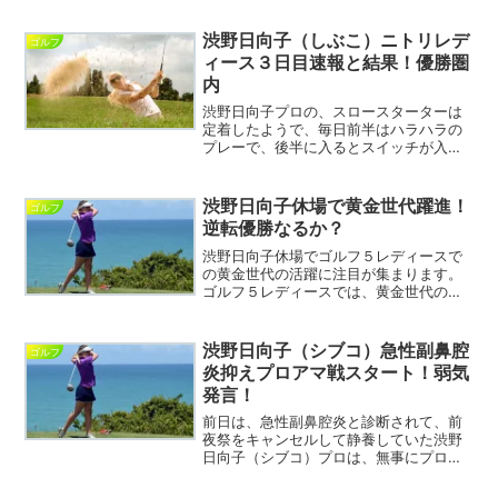
処。コニカミノルタには、過去優勝経験
を持つ選手がいっぱい出るので、この中
渋野日向子（しぶこ）ニトリレデ
ゴルフ
で渋野日向子プロがどこ...
ィース３日目速報と結果！優勝圏
内
渋野日向子プロの、スロースターターは
定着したようで、毎日前半はハラハラの
プレーで、後半に入るとスイッチが入っ
たのかのように、スコアを縮めてきま
す。この渋野日向子の試合スタイルは、
彼女のプレーに釘付けにならざるを得
渋野日向子休場で黄金世代躍進！
ゴルフ
ず、より楽しめる展開を提供し...
逆転優勝なるか？
渋野日向子休場でゴルフ５レディースで
の黄金世代の活躍に注目が集まります。
ゴルフ５レディースでは、黄金世代の浅
井咲希、高橋彩華、臼井麗香の３人に注
目が集まっているので、この３人にフォ
ーカスしてみました。渋野日向子休場で
渋野日向子（シブコ）急性副鼻腔
ゴルフ
黄金世代浅井咲希浅井咲希...
炎抑えプロアマ戦スタート！弱気
発言！
前日は、急性副鼻腔炎と診断されて、前
夜祭をキャンセルして静養していた渋野
日向子（シブコ）プロは、無事にプロア
マ戦のスタートを切りました。状態によ
っては欠場の危惧もあったので、良かっ