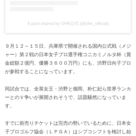
A post shared by OHK公式 (@ohk_official)
９月１２～１５日、兵庫県で開催される国内公式戦（メジ
ャー）第２戦の日本女子プロ選手権コニカミノルタ杯（賞
金総額２億円、優勝３６００万円）にも、渋野日向子プロ
が参戦することになっています。
同試合では、全英女王・渋野と畑岡、朴仁妃ら世界ランカ
ーとのＶ争いが展開されそうで、話題騒然になっていま
す。
すでに前売りチケットは完売の勢いでいるために、日本女
子プロゴルフ協会（ＬＰＧＡ）はシブコシフトを検討し始