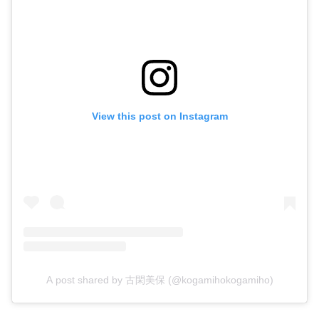
View this post on Instagram
A post shared by 古閑美保 (@kogamihokogamiho)